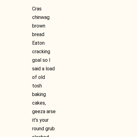
Cras
chinwag
brown
bread
Eaton
cracking
goal so I
said a load
of old
tosh
baking
cakes,
geeza arse
it’s your
round grub