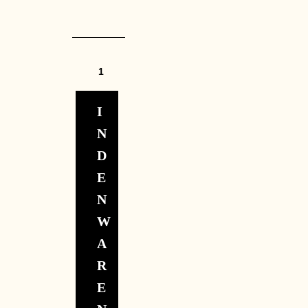
I
N
D
E
N
W
A
R
E