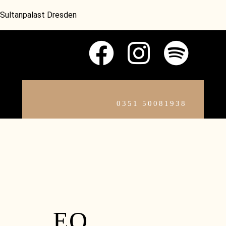
Sultanpalast Dresden
0351 50081938
EQ