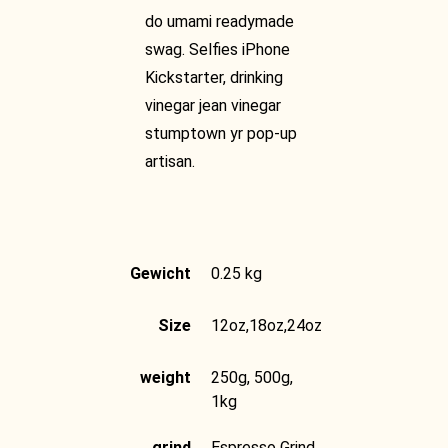
do umami readymade
swag. Selfies iPhone
Kickstarter, drinking
vinegar jean vinegar
stumptown yr pop-up
artisan.
Gewicht
0.25 kg
Size
12oz,18oz,24oz
weight
250g, 500g,
1kg
grind
Espresso Grind,