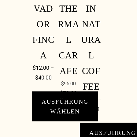
VAD
THE
IN
OR
RMA
NAT
FINC
L
URA
A
CAR
L
$
12.00
–
AFE
COF
$
40.00
$
95.00
FEE
$
79.00
$
12.00
–
AUSFÜHRUNG
$
40.00
WÄHLEN
AUSFÜHRUNG