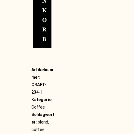
N
K
O
R
B
Artikelnum
mer:
CRAFT-
234-1
Kategorie:
Coffee
Schlagwört
er:
blend
,
coffee