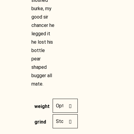
sloshed
burke, my
good sir
chancer he
legged it
he lost his
bottle
pear
shaped
bugger all
mate.
weight
grind